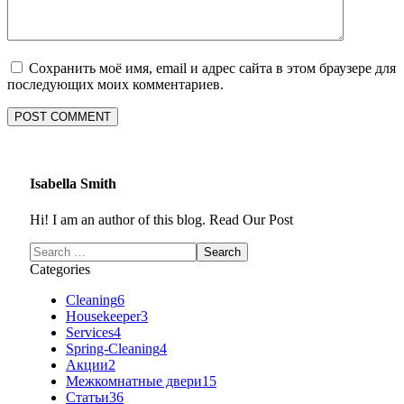
Сохранить моё имя, email и адрес сайта в этом браузере для
последующих моих комментариев.
Isabella Smith
Hi! I am an author of this blog. Read Our Post
Categories
Cleaning
6
Housekeeper
3
Services
4
Spring-Cleaning
4
Акции
2
Межкомнатные двери
15
Статьи
36