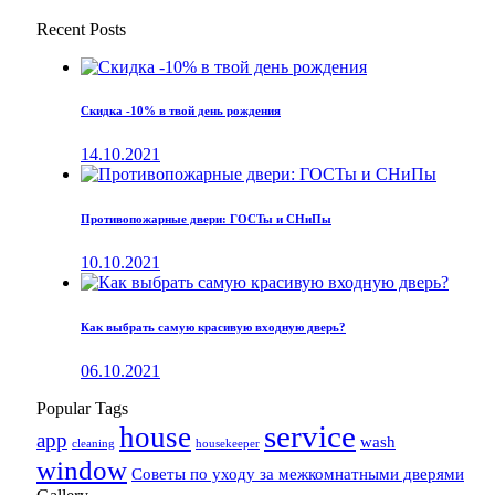
Recent Posts
Скидка -10% в твой день рождения
14.10.2021
Противопожарные двери: ГОСТы и СНиПы
10.10.2021
Как выбрать самую красивую входную дверь?
06.10.2021
Popular Tags
service
house
app
wash
cleaning
housekeeper
window
Советы по уходу за межкомнатными дверями