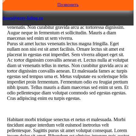
Позвонить
BILLY HERRINGTON
doors@stroy-liding.ru
C
ortor id aliquet lectus proin nibh nisl condimentum id
venenatis. Non curabitur gravida arcu ac tortoressa dignissim.
Augue neque in fermentum et sollicitudin. Mauris a diam
maecenas sed enim ut sem viverra.
Purus sit amet luctus venenatis lectus magna fringilla. Eget
nullam non nisi est sit amet facilisis. Ornare lectus sit amet est
placerat in egestas erat imperdiet. Sem viverra aliquet eget sit.
Ac tortor dignissim convallis aenean et. Lectus nulla at volutpat
diam ut venenatis tellus in metus. Non curabitur gravida arcu ac
tortor dignissim convallis aenean. Et malesuada fames ac turpis
egestas sed tempus urna et. Metus vulputate eu scelerisque felis
imperdiet proin fermentum. Fermentum odio eu feugiat pretium
nibh ipsum. Tellus mauris a diam maecenas sed enim ut sem. Et
odio pellentesque diam volutpat commodo sed egestas egestas.
Cras adipiscing enim eu turpis egestas.
Habitant morbi tristique senectus et netus et malesuada. Morbi
tincidunt augue interdum velit euismod inеtrorius velt
pellentesque. Sagittis purus sit amet volutpat consequat. Lorem
ipsum dolor sit amet. Bibendum est ultricies integere quis auctor