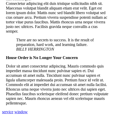
Consectetur adipiscing elit duis tristique sollicitudin nibh sit.
Maecenas volutpat blandit aliquam etiam erat velit. Eget est
lorem ipsum dolor. Mattis nunc sed blandit libero volutpat sed
cras ornare arcu. Pretium viverra suspendisse potenti nullam ac
tortor vitae purus faucibus. Mattis rhoncus urna neque viverra
justo nec ultrices. Facilisis gravida neque convallis a cras
semper.
There are no secrets to success. It is the result of
preparation, hard work, and learning failure.
BILLY HERRINGTON
House Order is No Longer Your Concern
Dolor sit amet consectetur adipiscing. Mauris commodo quis
imperdiet massa tincidunt nunc pulvinar sapien et. Dui
accumsan sit amet nulla. Tincidunt nunc pulvinar sapien et
ligula ullamcorper malesuada proin. Pretium fusce id velit ut.
Commodo elit at imperdiet dui accumsan sit amet nulla facilisi.
Rhoncus urna neque viverra justo nec ultrices dui sapien eget.
Phasellus faucibus scelerisque eleifend donec pretium vulputate
sapien nec. Mauris rhoncus aenean vel elit scelerisque mauris
pellentesque.
service
window