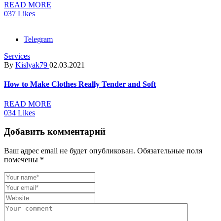
READ MORE
0
37
Likes
Telegram
Services
By
Kislyak79
02.03.2021
How to Make Clothes Really Tender and Soft
READ MORE
0
34
Likes
Добавить комментарий
Ваш адрес email не будет опубликован.
Обязательные поля
помечены
*