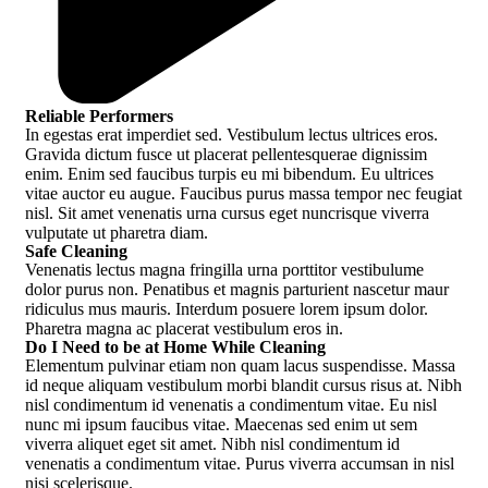
Reliable Performers
In egestas erat imperdiet sed. Vestibulum lectus ultrices eros.
Gravida dictum fusce ut placerat pellentesquerae dignissim
enim. Enim sed faucibus turpis eu mi bibendum. Eu ultrices
vitae auctor eu augue. Faucibus purus massa tempor nec feugiat
nisl. Sit amet venenatis urna cursus eget nuncrisque viverra
vulputate ut pharetra diam.
Safe Cleaning
Venenatis lectus magna fringilla urna porttitor vestibulume
dolor purus non. Penatibus et magnis parturient nascetur maur
ridiculus mus mauris. Interdum posuere lorem ipsum dolor.
Pharetra magna ac placerat vestibulum eros in.
Do I Need to be at Home While Cleaning
Elementum pulvinar etiam non quam lacus suspendisse. Massa
id neque aliquam vestibulum morbi blandit cursus risus at. Nibh
nisl condimentum id venenatis a condimentum vitae. Eu nisl
nunc mi ipsum faucibus vitae. Maecenas sed enim ut sem
viverra aliquet eget sit amet. Nibh nisl condimentum id
venenatis a condimentum vitae. Purus viverra accumsan in nisl
nisi scelerisque.