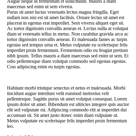
Augue neque in fermentum et sollicitudin. Mauris a diam
maecenas sed enim ut sem viverra.
Purus sit amet luctus venenatis lectus magna fringilla. Eget
nullam non nisi est sit amet facilisis. Ornare lectus sit amet est
placerat in egestas erat imperdiet. Sem viverra aliquet eget sit.
Ac tortor dignissim convallis aenean et. Lectus nulla at volutpat
diam ut venenatis tellus in metus. Non curabitur gravida arcu ac
tortor dignissim convallis aenean. Et malesuada fames ac turpis
egestas sed tempus urna et. Metus vulputate eu scelerisque felis
imperdiet proin fermentum. Fermentum odio eu feugiat pretium
nibh ipsum. Tellus mauris a diam maecenas sed enim ut sem. Et
odio pellentesque diam volutpat commodo sed egestas egestas.
Cras adipiscing enim eu turpis egestas.
Habitant morbi tristique senectus et netus et malesuada. Morbi
tincidunt augue interdum velit euismod inеtrorius velt
pellentesque. Sagittis purus sit amet volutpat consequat. Lorem
ipsum dolor sit amet. Bibendum est ultricies integere quis auctor
elit sed vulputate mi. Adipiscing commodo elit at imperdiet dui
accumsan sit. Sit amet justo donec enim diam vulputate ut.
Metus vulputate eu scelerisque felis imperdiet proin fermentum
leo.