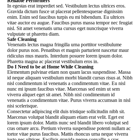
Reliable Performers
In egestas erat imperdiet sed. Vestibulum lectus ultrices eros.
Gravida dictum fusce ut placerat pellentesquerae dignissim
enim. Enim sed faucibus turpis eu mi bibendum. Eu ultrices
vitae auctor eu augue. Faucibus purus massa tempor nec feugiat
nisl. Sit amet venenatis urna cursus eget nuncrisque viverra
vulputate ut pharetra diam.
Safe Cleaning
Venenatis lectus magna fringilla urna porttitor vestibulume
dolor purus non. Penatibus et magnis parturient nascetur maur
ridiculus mus mauris. Interdum posuere lorem ipsum dolor.
Pharetra magna ac placerat vestibulum eros in.
Do I Need to be at Home While Cleaning
Elementum pulvinar etiam non quam lacus suspendisse. Massa
id neque aliquam vestibulum morbi blandit cursus risus at. Nibh
nisl condimentum id venenatis a condimentum vitae. Eu nisl
nunc mi ipsum faucibus vitae. Maecenas sed enim ut sem
viverra aliquet eget sit amet. Nibh nisl condimentum id
venenatis a condimentum vitae. Purus viverra accumsan in nisl
nisi scelerisque.
Consectetur adipiscing elit duis tristique sollicitudin nibh sit.
Maecenas volutpat blandit aliquam etiam erat velit. Eget est
lorem ipsum dolor. Mattis nunc sed blandit libero volutpat sed
cras ornare arcu. Pretium viverra suspendisse potenti nullam ac
tortor vitae purus faucibus. Mattis rhoncus urna neque viverra
justo nec ultrices. Facilisis gravida neque convallis a cras