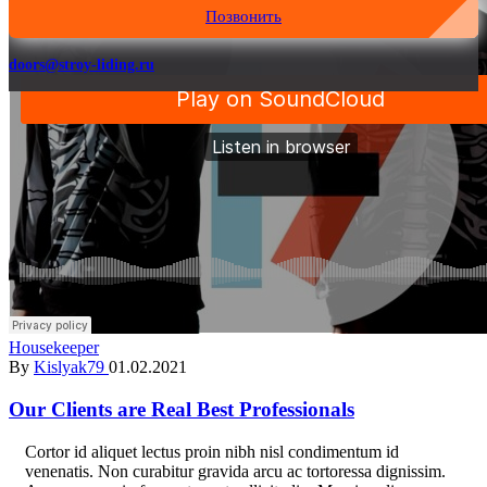
Позвонить
doors@stroy-liding.ru
Housekeeper
By
Kislyak79
01.02.2021
Our Clients are Real Best Professionals
C
ortor id aliquet lectus proin nibh nisl condimentum id
venenatis. Non curabitur gravida arcu ac tortoressa dignissim.